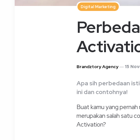
Digital Marketing
Perbeda
Activat
Posted
Brandztory Agency
15 No
By
Apa sih perbedaan isti
ini dan contohnya!
Buat kamu yang pernah 
merupakan salah satu c
Activation?