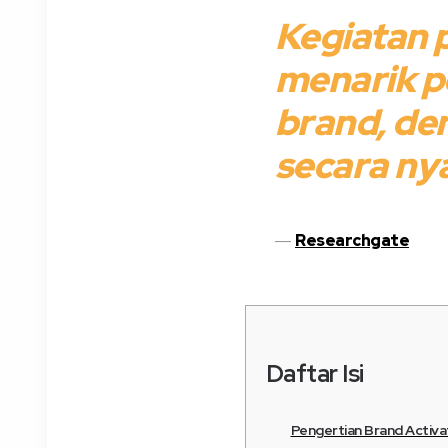
Kegiatan 
menarik p
brand, de
secara ny
Researchgate
Daftar Isi
Pengertian Brand Activa