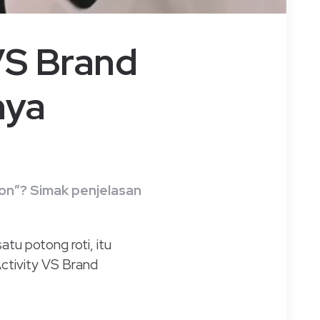
VS Brand
nya
ion”? Simak penjelasan
atu potong roti, itu
ctivity VS Brand