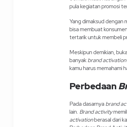
pula kegiatan promosi t
Yang dimaksud dengan m
bisa membuat konsumen 
tertarik untuk membeli p
Meskipun demikian, buka
banyak
brand activation
kamu harus memahami hal
Perbedaan
Br
Pada dasarnya
brand act
lain.
Brand activity
memil
activation
berasal dari ka