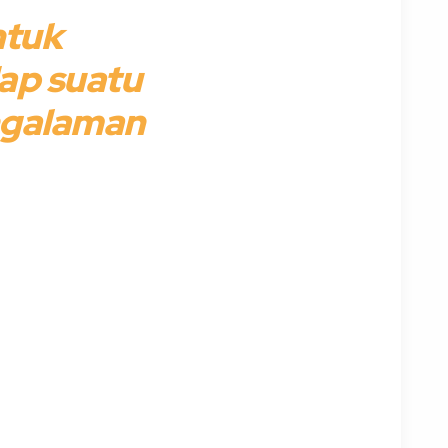
ntuk
ap suatu
ngalaman