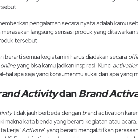
ersebut.
emberikan pengalaman secara nyata adalah kamu sebag
merasakan langsung sensasi produk yang ditawarkan
roduk tersebut.
n berarti semua kegiatan ini harus diadakan secara
offl
 online
yang bisa kamu jadikan inspirasi. Kunci
activatio
-hal apa saja yang konsumenmu sukai dan apa yang me
and Activity
dan
Brand Activa
ivity
tidak jauh berbeda dengan
b
rand activation kar
iki makna kata benda yang berarti kegiatan atau acar
ta kerja ‘
Activate
’ yang berarti mengaktifkan perasaa